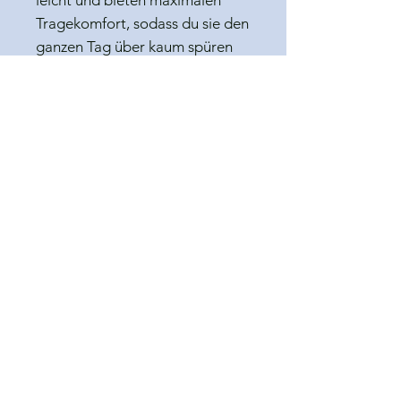
Tragekomfort, sodass du sie den
ganzen Tag über kaum spüren
wirst. Die hochwertigen
Edelstahlstecker sind robust,
hautfreundlich und perfekt für
den täglichen Gebrauch.
Bringe mit diesem besonderen
Schmuckstück Farbe, Freude
und spielerische Leichtigkeit in
deinen Alltag – ein kleiner
Frühling für deine Ohren.
PRODUKTINFO
• aus hochwertigem Polymerton
VERSANDRICHTLINIE
• mit zarten Quarzperlen