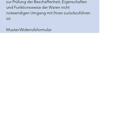
zur Prüfung der Beschaffenheit, Eigenschaften
und Funktionsweise der Waren nicht
notwendigen Umgang mit ihnen zurückzuführen
ist.
Muster-Widerrufsformular
(Wenn Sie den Vertrag widerrufen wollen, dann
füllen Sie bitte dieses Formular aus und senden
Sie es zurück.)
- An:
Salut Julie
INH. Julie Daniel
Gartenstr. 81, 70563 Stuttgart
E-MAIL:
salutjulie@web.de
- Hiermit widerrufe(n) ich/wir (*) den von mir/uns
(*) abgeschlossenen Vertrag über den Kauf der
folgenden Waren (*)/ die Erbringung der
folgenden Dienstleistung (*)
-Bestellt am (*)/erhalten am (*)
-Name des/der Verbraucher(s)
-Anschrift des/der Verbraucher(s)
- Unterschrift des/der Verbraucher(s) (nur bei
Mitteilung auf Papier)